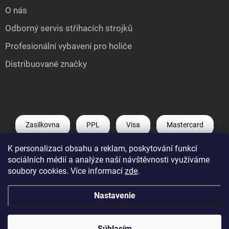
O nás
Odborný servis střihacích strojků
Profesionální vybavení pro holiče
Distribuované značky
Zasilkovna
PPL
Visa
Mastercard
K personalizaci obsahu a reklam, poskytování funkcí
Shoptet Pay
Apple Pay
Google Pay
sociálních médií a analýze naší návštěvnosti využíváme
soubory cookies. Více informací
zde
.
Nastavenie
Copyright 2026
Můj e-shop
. Všetky práva vyhradené.
Upraviť nastavenie
cookies
Súhlasím