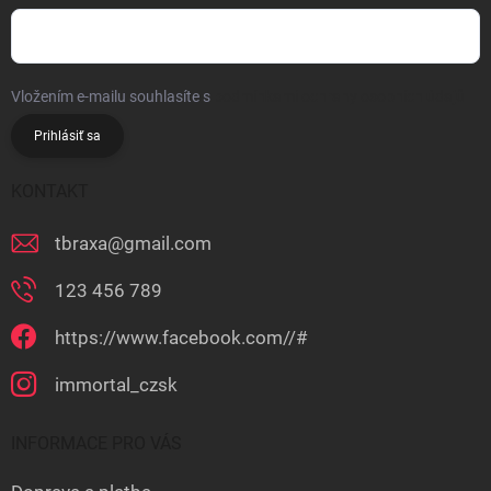
Vložením e-mailu souhlasíte s
podmínkami ochrany osobních údajů
Prihlásiť sa
KONTAKT
tbraxa
@
gmail.com
123 456 789
https://www.facebook.com//#
immortal_czsk
INFORMACE PRO VÁS