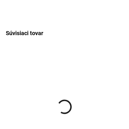
−
+
Pridať do košíka
Súvisiaci tovar
VYPRODÁNO
Immortal Reserve 40 Eau
de Perfume For Special
Barbers parfém 50 ml
€24,27