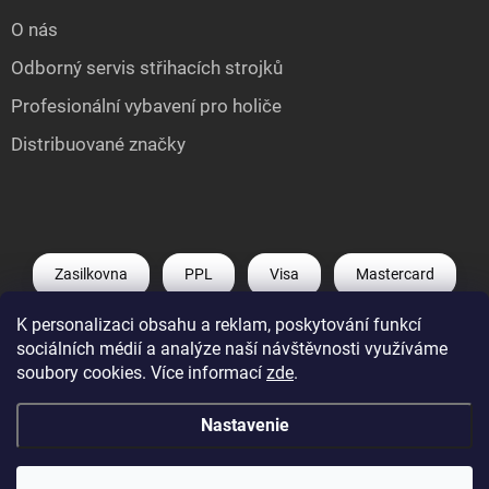
O nás
Odborný servis střihacích strojků
Profesionální vybavení pro holiče
Distribuované značky
Zasilkovna
PPL
Visa
Mastercard
K personalizaci obsahu a reklam, poskytování funkcí
Shoptet Pay
Apple Pay
Google Pay
sociálních médií a analýze naší návštěvnosti využíváme
soubory cookies. Více informací
zde
.
Nastavenie
Copyright 2026
Můj e-shop
. Všetky práva vyhradené.
Upraviť nastavenie
cookies