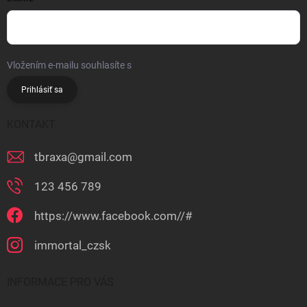
Vložením e-mailu souhlasíte s
podmínkami ochrany osobních údajů
Prihlásiť sa
KONTAKT
tbraxa
@
gmail.com
123 456 789
https://www.facebook.com//#
immortal_czsk
INFORMACE PRO VÁS