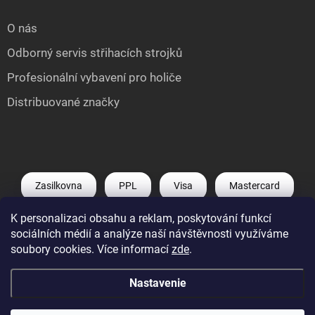
O nás
Odborný servis střihacích strojků
Profesionální vybavení pro holiče
Distribuované značky
Zasilkovna
PPL
Visa
Mastercard
K personalizaci obsahu a reklam, poskytování funkcí
Shoptet Pay
Apple Pay
Google Pay
sociálních médií a analýze naší návštěvnosti využíváme
soubory cookies. Více informací
zde
.
Nastavenie
Copyright 2026
Můj e-shop
. Všetky práva vyhradené.
Upraviť nastavenie