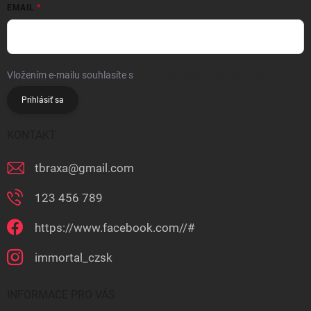
EMAIL
Vložením e-mailu souhlasíte s
podmínkami ochrany osobních údajů
Prihlásiť sa
KONTAKT
tbraxa
@
gmail.com
123 456 789
https://www.facebook.com//#
immortal_czsk
INFORMACE PRO VÁS