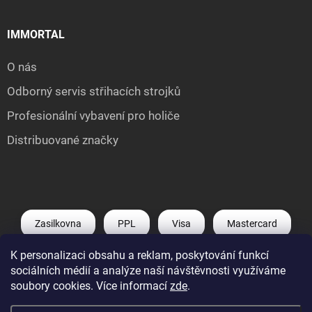
IMMORTAL
O nás
Odborný servis střihacích strojků
Profesionální vybavení pro holiče
Distribuované značky
Zasilkovna
PPL
Visa
Mastercard
K personalizaci obsahu a reklam, poskytování funkcí
Shoptet Pay
Apple Pay
Google Pay
sociálních médií a analýze naší návštěvnosti využíváme
soubory cookies. Více informací
zde
.