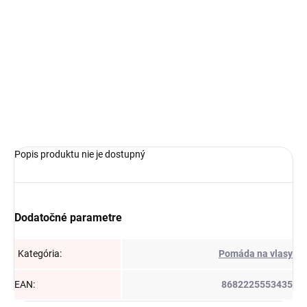
MÔŽEME
DORUČIŤ DO:
10.08.2026
MOŽNOSTI
DORUČENIA
−
+
Pridať do košíka
Popis produktu nie je dostupný
Dodatočné parametre
Kategória
:
Pomáda na vlasy
EAN
:
8682225553435