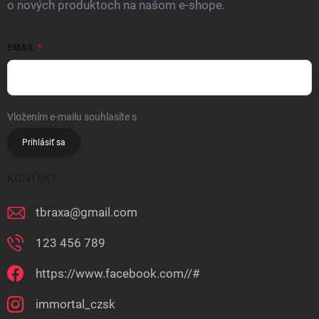
o nových produktoch na našom e-shope.
EMAIL
Vložením e-mailu souhlasíte s
podmínkami ochrany osobních údajů
Prihlásiť sa
KONTAKT
tbraxa
@
gmail.com
123 456 789
https://www.facebook.com//#
immortal_czsk