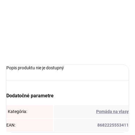
MÔŽEME
DORUČIŤ DO:
11.08.2026
MOŽNOSTI
DORUČENIA
−
+
Pridať do košíka
Popis produktu nie je dostupný
Dodatočné parametre
Kategória
:
Pomáda na vlasy
EAN
:
8682225553411