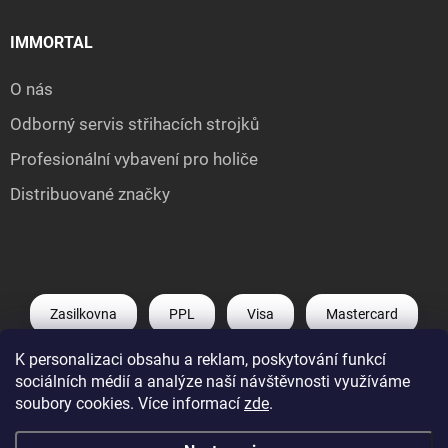
IMMORTAL
O nás
Odborný servis střihacích strojků
Profesionální vybavení pro holiče
Distribuované značky
Zasilkovna
PPL
Visa
Mastercard
K personalizaci obsahu a reklam, poskytování funkcí
Shoptet Pay
Apple Pay
Google Pay
sociálních médií a analýze naší návštěvnosti využíváme
soubory cookies. Více informací
zde
.