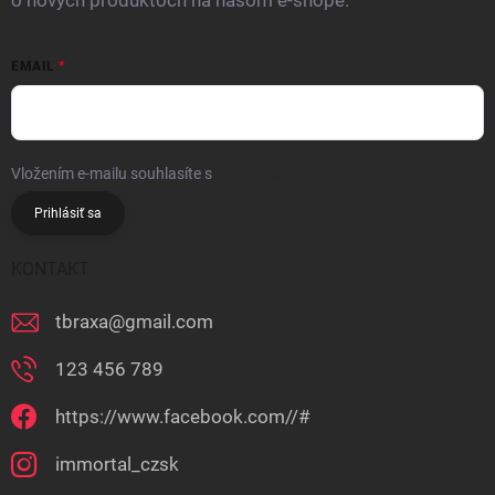
o nových produktoch na našom e-shope.
EMAIL
Vložením e-mailu souhlasíte s
podmínkami ochrany osobních údajů
Prihlásiť sa
KONTAKT
tbraxa
@
gmail.com
123 456 789
https://www.facebook.com//#
immortal_czsk