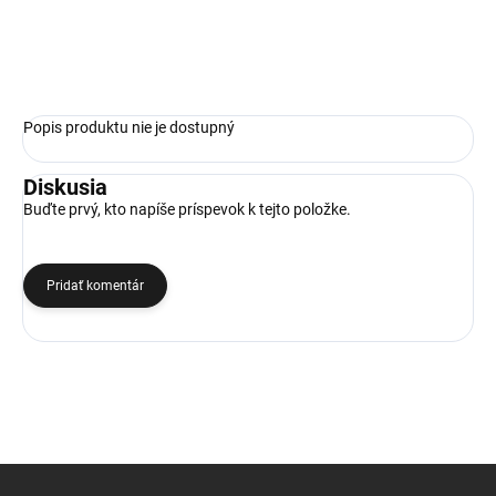
−
+
Pridať do košíka
Popis produktu nie je dostupný
Diskusia
Buďte prvý, kto napíše príspevok k tejto položke.
Pridať komentár
Z