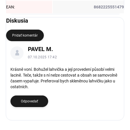
EAN
:
8682225551479
Diskusia
Pridať komentár
V
PAVEL M.
ý
p
07.10.2025 17:42
i
s
Krásně voní. Bohužel lahvička a její provedení působí velmi
lacině. Teče, takže s ní nelze cestovat a obsah se samovolně
d
časem vypařuje. Preferoval bych skleněnou lahvičku jako u
i
ostatních.
s
k
u
Odpovedať
s
i
í