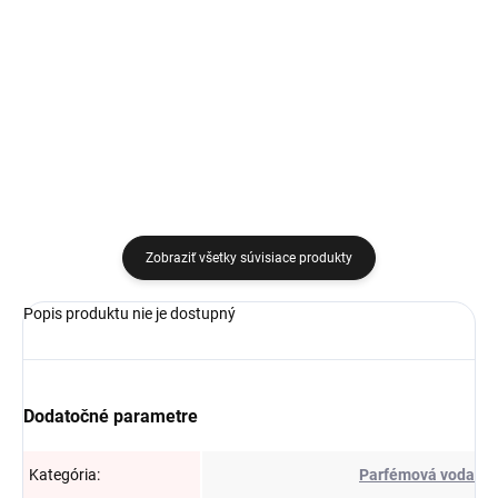
keratinem 500 ml
€10,29
keratinem 500 ml
Detail
Do košíka
Zobraziť všetky súvisiace produkty
Popis produktu nie je dostupný
Dodatočné parametre
Kategória
:
Parfémová voda