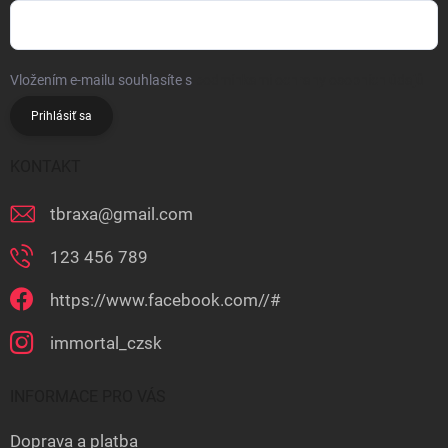
Vložením e-mailu souhlasíte s
podmínkami ochrany osobních údajů
Prihlásiť sa
KONTAKT
tbraxa
@
gmail.com
123 456 789
https://www.facebook.com//#
immortal_czsk
INFORMACE PRO VÁS
Doprava a platba