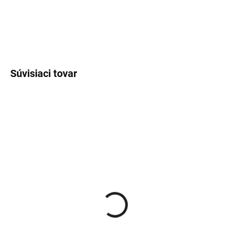
−
+
Pridať do košíka
Súvisiaci tovar
VYPRODÁNO
VYPRODÁNO
Immortal Chaos Sea Salt
Immortal Chaos Sea Salt
Powder stylingový pudr
Spray stylingový sprej s
na vlasy 20 g
mořskou solí 250 ml