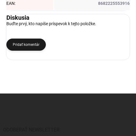
EAN
:
8682225553916
Diskusia
Buďte prvý, kto napíše príspevok k tejto položke.
Pridať komentár
Z
á
p
ä
t
i
ODOBERAŤ NEWSLETTER