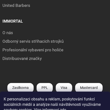
United Barbers
IMMORTAL
O nás
Odborný servis střihacích strojků
Profesionální vybavení pro holiče
Distribuované značky
Zasilkovna
PPL
Visa
Mastercard
K personalizaci obsahu a reklam, poskytování funkcí
Shoptet Pay
Apple Pay
Google Pay
sociálních médií a analýze naší návštěvnosti využíváme
soubory cookies. Více informací
zde
.