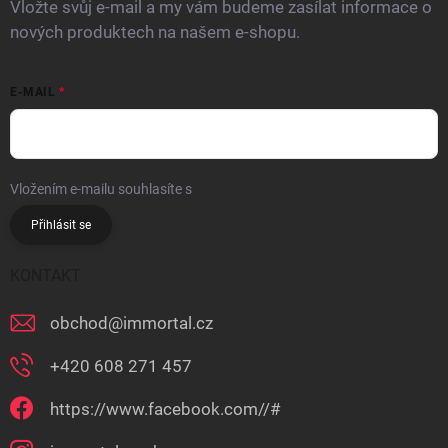
Vložte svůj e-mail a my vám budeme zasílat informace o
nových produktech na našem e-shopu.
E-MAIL
Vložením e-mailu souhlasíte s
podmínkami ochrany osobních údajů
Přihlásit se
KONTAKT
obchod
@
immortal.cz
+420 608 271 457
https://www.facebook.com//#