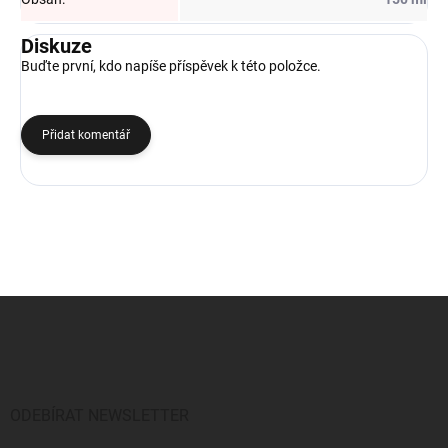
Diskuze
Buďte první, kdo napíše příspěvek k této položce.
Přidat komentář
Z
á
p
a
t
í
ODEBÍRAT NEWSLETTER