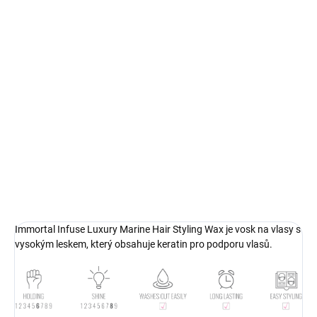
MŮŽEME
DORUČIT DO:
11.8.2026
MOŽNOSTI
DORUČENÍ
−
+
Přidat do košíku
Pomáda na vlasy Immortal Luxury Marine dodá vlasům vysoký
lesk a střední fixaci. Obsahuje keratin pro podporu vlasů.
DETAILNÍ INFORMACE
Immortal Infuse Luxury Marine Hair Styling Wax je vosk na vlasy s
vysokým leskem, který obsahuje keratin pro podporu vlasů.